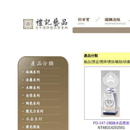
產品分類
藝品(獎盃/獎牌/獎狀/匾額/掛畫
PG-147-2精緻水晶獎座
NT4B314202501