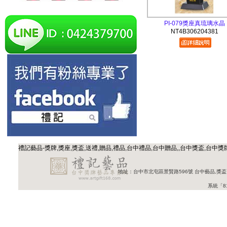
PI-079獎座真琉璃水晶
NT4B306204381
禮記藝品-獎牌,獎座,獎盃,送禮,贈品,禮品,台中禮品,台中贈品,,台中獎盃,台
地址：台中市北屯區景賢路596號 台中藝品,獎盃,獎牌
系統「8